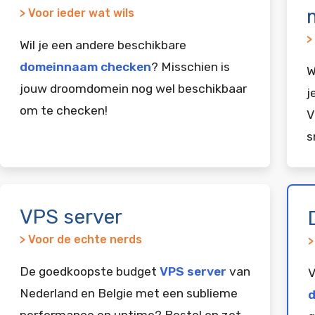
> Voor ieder wat wils
>
Wil je een andere beschikbare
domeinnaam checken
? Misschien is
W
jouw droomdomein nog wel beschikbaar
j
om te checken!
V
s
VPS server
> Voor de echte nerds
>
De goedkoopste budget
VPS server
van
V
Nederland en Belgie met een sublieme
d
performance en uptime? Bestel en zet