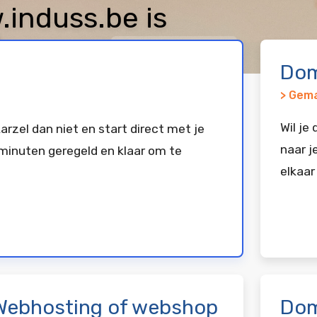
induss.be is
keerd bij
Vimexx
Dom
> Gema
Wil je
arzel dan niet en start direct met je
naar j
minuten geregeld en klaar om te
elkaar
Webhosting of webshop
Dom