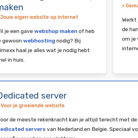
maken
> Gema
 Jouw eigen website op internet
Werkt 
de han
il je een gave
webshop maken
of heb
om je 
e gewoon
webhosting
nodig? Bij
intern
imexx haal je alles wat je nodig hebt
nel in huis.
Dedicated server
 Voor je groeiende website
oor de meeste rekenkracht kan je altijd terecht met de
edicated servers
van Nederland en Belgie. Speciaal vo